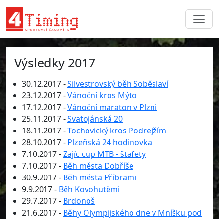
Výsledky 2017
30.12.2017 -
Silvestrovský běh Soběslaví
23.12.2017 -
Vánoční kros Mýto
17.12.2017 -
Vánoční maraton v Plzni
25.11.2017 -
Svatojánská 20
18.11.2017 -
Tochovický kros Podrejžím
28.10.2017 -
Plzeňská 24 hodinovka
7.10.2017 -
Zajíc cup MTB - štafety
7.10.2017 -
Běh města Dobříše
30.9.2017 -
Běh města Příbrami
9.9.2017 -
Běh Kovohutěmi
29.7.2017 -
Brdonoš
21.6.2017 -
Běhy Olympijského dne v Mníšku pod