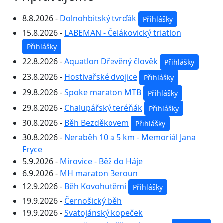
8.8.2026 -
Dolnohbitský tvrďák
Přihlášky
15.8.2026 -
LABEMAN - Čelákovický triatlon
Přihlášky
22.8.2026 -
Aquatlon Dřevěný člověk
Přihlášky
23.8.2026 -
Hostivařské dvojice
Přihlášky
29.8.2026 -
Spoke maraton MTB
Přihlášky
29.8.2026 -
Chalupářský teréňák
Přihlášky
30.8.2026 -
Běh Bezděkovem
Přihlášky
30.8.2026 -
Neraběh 10 a 5 km - Memoriál Jana
Fryce
5.9.2026 -
Mirovice - Běž do Háje
6.9.2026 -
MH maraton Beroun
12.9.2026 -
Běh Kovohutěmi
Přihlášky
19.9.2026 -
Černošický běh
19.9.2026 -
Svatojánský kopeček