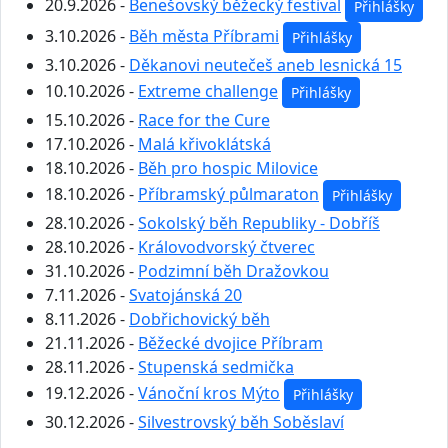
20.9.2026 -
Benešovský běžecký festival
Přihlášky
3.10.2026 -
Běh města Příbrami
Přihlášky
3.10.2026 -
Děkanovi neutečeš aneb lesnická 15
10.10.2026 -
Extreme challenge
Přihlášky
15.10.2026 -
Race for the Cure
17.10.2026 -
Malá křivoklátská
18.10.2026 -
Běh pro hospic Milovice
18.10.2026 -
Příbramský půlmaraton
Přihlášky
28.10.2026 -
Sokolský běh Republiky - Dobříš
28.10.2026 -
Královodvorský čtverec
31.10.2026 -
Podzimní běh Dražovkou
7.11.2026 -
Svatojánská 20
8.11.2026 -
Dobřichovický běh
21.11.2026 -
Běžecké dvojice Příbram
28.11.2026 -
Stupenská sedmička
19.12.2026 -
Vánoční kros Mýto
Přihlášky
30.12.2026 -
Silvestrovský běh Soběslaví