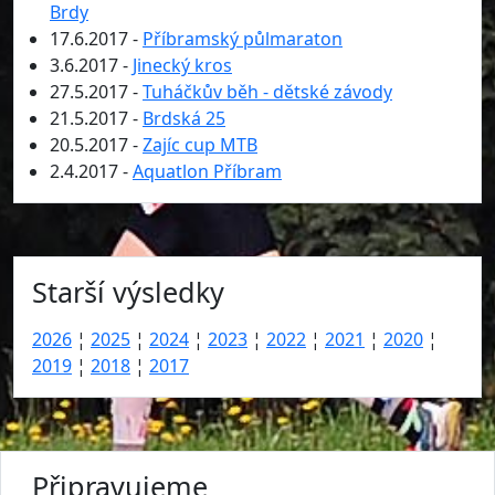
Brdy
17.6.2017 -
Příbramský půlmaraton
3.6.2017 -
Jinecký kros
27.5.2017 -
Tuháčkův běh - dětské závody
21.5.2017 -
Brdská 25
20.5.2017 -
Zajíc cup MTB
2.4.2017 -
Aquatlon Příbram
Starší výsledky
2026
¦
2025
¦
2024
¦
2023
¦
2022
¦
2021
¦
2020
¦
2019
¦
2018
¦
2017
Připravujeme